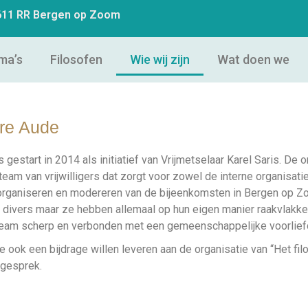
4611 RR Bergen op Zoom
ma’s
Filosofen
Wie wij zijn
Wat doen we
ere Aude
 gestart in 2014 als initiatief van Vrijmetselaar Karel Saris. De 
team van vrijwilligers dat zorgt voor zowel de interne organisat
 organiseren en modereren van de bijeenkomsten in Bergen op Z
 divers maar ze hebben allemaal op hun eigen manier raakvlakken
team scherp en verbonden met een gemeenschappelijke voorliefd
e ook een bijdrage willen leveren aan de organisatie van “Het fi
 gesprek.