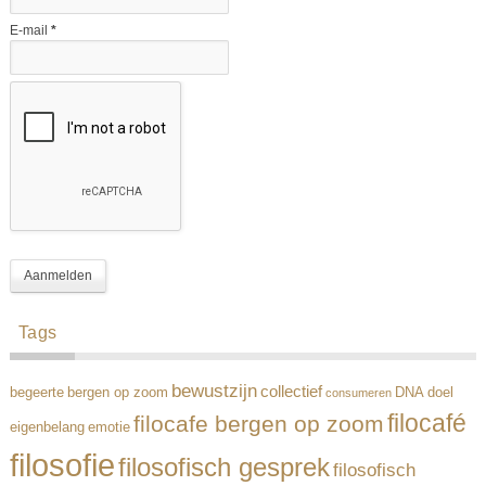
E-mail
*
Tags
bewustzijn
collectief
begeerte
bergen op zoom
DNA
doel
consumeren
filocafé
filocafe bergen op zoom
eigenbelang
emotie
filosofie
filosofisch gesprek
filosofisch