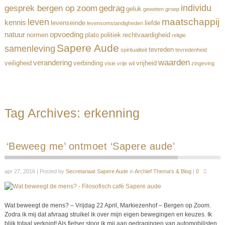
individu
gesprek bergen op zoom
gedrag
geluk
geweten
groep
maatschappij
leven
kennis
levenseinde
liefde
levensomstandigheden
natuur
opvoeding
normen
plato
politiek
rechtvaardigheid
religie
Sapere Aude
samenleving
tevreden
spiritualiteit
tevredenheid
waarden
verandering
veiligheid
verbinding
vrijheid
visie
vrije wil
zingeving
Tag Archives:
erkenning
‘Beweeg me’ ontmoet ‘Sapere aude’
apr 27, 2016 | Posted by
Secretariaat Sapere Aude
in
Archief Thema's & Blog
|
0
Wat beweegt de mens? – Vrijdag 22 April, Markiezenhof – Bergen op Zoom.
Zodra ik mij dat afvraag struikel ik over mijn eigen bewegingen en keuzes. Ik
blijk totaal verknipt! Als fietser stoor ik mij aan gedragingen van automobilisten.