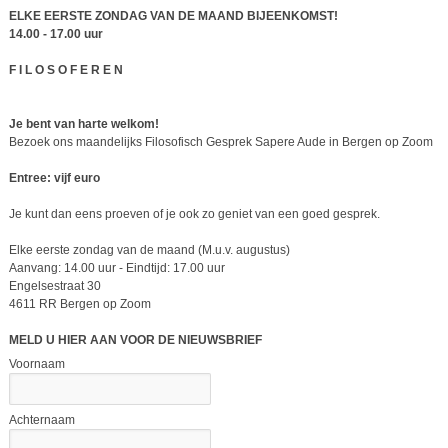
ELKE EERSTE ZONDAG VAN DE MAAND BIJEENKOMST!
14.00 - 17.00 uur
F I L O S O F E R E N
Je bent van harte welkom!
Bezoek ons maandelijks Filosofisch Gesprek Sapere Aude in Bergen op Zoom
Entree: vijf euro
Je kunt dan eens proeven of je ook zo geniet van een goed gesprek.
Elke eerste zondag van de maand (M.u.v. augustus)
Aanvang: 14.00 uur - Eindtijd: 17.00 uur
Engelsestraat 30
4611 RR Bergen op Zoom
MELD U HIER AAN VOOR DE NIEUWSBRIEF
Voornaam
Achternaam