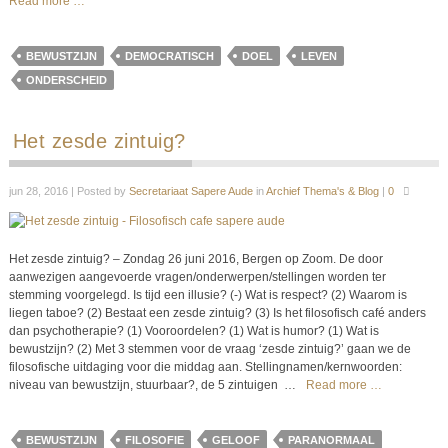
Read more …
BEWUSTZIJN
DEMOCRATISCH
DOEL
LEVEN
ONDERSCHEID
Het zesde zintuig?
jun 28, 2016 | Posted by
Secretariaat Sapere Aude
in
Archief Thema's & Blog
|
0
Het zesde zintuig? – Zondag 26 juni 2016, Bergen op Zoom. De door
aanwezigen aangevoerde vragen/onderwerpen/stellingen worden ter
stemming voorgelegd. Is tijd een illusie? (-) Wat is respect? (2) Waarom is
liegen taboe? (2) Bestaat een zesde zintuig? (3) Is het filosofisch café anders
dan psychotherapie? (1) Vooroordelen? (1) Wat is humor? (1) Wat is
bewustzijn? (2) Met 3 stemmen voor de vraag ‘zesde zintuig?’ gaan we de
filosofische uitdaging voor die middag aan. Stellingnamen/kernwoorden:
niveau van bewustzijn, stuurbaar?, de 5 zintuigen
…
Read more …
BEWUSTZIJN
FILOSOFIE
GELOOF
PARANORMAAL