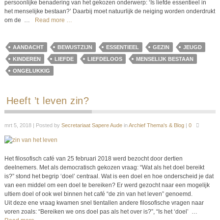
persoonlijke benadering van het gekozen onderwerp: ‘Is liefde essentieel in
het menselijke bestaan?’ Daarbij moet natuurlijk de neiging worden onderdrukt
om de
…
Read more …
AANDACHT
BEWUSTZIJN
ESSENTIEEL
GEZIN
JEUGD
KINDEREN
LIEFDE
LIEFDELOOS
MENSELIJK BESTAAN
ONGELUKKIG
Heeft ’t leven zin?
mrt 5, 2018 | Posted by
Secretariaat Sapere Aude
in
Archief Thema's & Blog
|
0
Het filosofisch café van 25 februari 2018 werd bezocht door dertien
deelnemers. Met als democratisch gekozen vraag: “Wat als het doel bereikt
is?” stond het begrip ‘doel’ centraal. Wat is een doel en hoe onderscheid je dat
van een middel om een doel te bereiken? Er werd gezocht naar een mogelijk
ultiem doel of ook wel binnen het café “de zin van het leven” genoemd.
Uit deze ene vraag kwamen snel tientallen andere filosofische vragen naar
voren zoals: “Bereiken we ons doel pas als het over is?”, “Is het ‘doel’
…