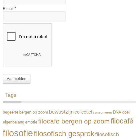
E-mail
*
Tags
bewustzijn
collectief
begeerte
bergen op zoom
DNA
doel
consumeren
filocafé
filocafe bergen op zoom
eigenbelang
emotie
filosofie
filosofisch gesprek
filosofisch