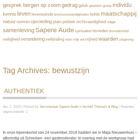
individu
gesprek bergen op zoom
gedrag
geluk
geweten
groep
maatschappij
leven
kennis
levenseinde
liefde
levensomstandigheden
natuur
opvoeding
normen
plato
politiek
rechtvaardigheid
religie
Sapere Aude
samenleving
tevreden
spiritualiteit
tevredenheid
waarden
verandering
veiligheid
verbinding
vrijheid
visie
vrije wil
zingeving
Tag Archives:
bewustzijn
AUTHENTIEK
dec 7, 2019 | Posted by
Secretariaat Sapere Aude
in
Archief Thema's & Blog
|
Reacties
uitgeschakeld
In onze bijeenkomst van 24 november 2019 hadden we in Maja Nieuwenhuis –
afkomstig uit Schiedam- een gastmoderator. In overleg met de werkgroep had