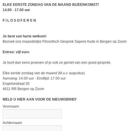
ELKE EERSTE ZONDAG VAN DE MAAND BIJEENKOMST!
14.00 - 17.00 uur
F I L O S O F E R E N
Je bent van harte welkom!
Bezoek ons maandelijks Filosofisch Gesprek Sapere Aude in Bergen op Zoom
Entree: vijf euro
Je kunt dan eens proeven of je ook zo geniet van een goed gesprek.
Elke eerste zondag van de maand (M.u.v. augustus)
Aanvang: 14.00 uur - Eindtijd: 17.00 uur
Engelsestraat 30
4611 RR Bergen op Zoom
MELD U HIER AAN VOOR DE NIEUWSBRIEF
Voornaam
Achternaam