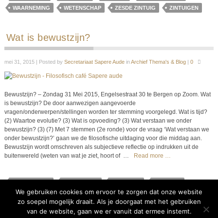
WAARNEMING
WETENSCHAP
ZESDE ZINTUIG
ZINTUIGEN
Wat is bewustzijn?
mei 31, 2015 | Posted by
Secretariaat Sapere Aude
in
Archief Thema's & Blog
|
0
Bewustzijn? – Zondag 31 Mei 2015, Engelsestraat 30 te Bergen op Zoom. Wat
is bewustzijn? De door aanwezigen aangevoerde
vragen/onderwerpen/stellingen worden ter stemming voorgelegd. Wat is tijd?
(2) Waartoe evolutie? (3) Wat is opvoeding? (3) Wat verstaan we onder
bewustzijn? (3) (7) Met 7 stemmen (2e ronde) voor de vraag ‘Wat verstaan we
onder bewustzijn?’ gaan we de filosofische uitdaging voor die middag aan.
Bewustzijn wordt omschreven als subjectieve reflectie op indrukken uit de
buitenwereld (weten van wat je ziet, hoort of
…
Read more …
ARISTOTELES
BEWUSTZIJN
FILOSOFIE
GEWETEN
We gebruiken cookies om ervoor te zorgen dat onze website
PLATO
REFLECTIE
RELIGIE
VISIE
zo soepel mogelijk draait. Als je doorgaat met het gebruiken
van de website, gaan we er vanuit dat ermee instemt.