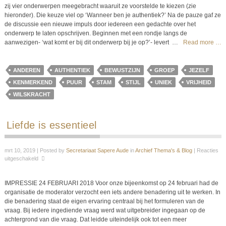
zij vier onderwerpen meegebracht waaruit ze voorstelde te kiezen (zie
hieronder). Die keuze viel op ‘Wanneer ben je authentiek?’ Na de pauze gaf ze
de discussie een nieuwe impuls door iedereen een gedachte over het
onderwerp te laten opschrijven. Beginnen met een rondje langs de
aanwezigen- ‘wat komt er bij dit onderwerp bij je op?’- levert
…
Read more …
ANDEREN
AUTHENTIEK
BEWUSTZIJN
GROEP
JEZELF
KENMERKEND
PUUR
STAM
STIJL
UNIEK
VRIJHEID
WILSKRACHT
Liefde is essentieel
mrt 10, 2019 | Posted by
Secretariaat Sapere Aude
in
Archief Thema's & Blog
|
Reacties
uitgeschakeld
IMPRESSIE 24 FEBRUARI 2018 Voor onze bijeenkomst op 24 februari had de
organisatie de moderator verzocht een iets andere benadering uit te werken. In
die benadering staat de eigen ervaring centraal bij het formuleren van de
vraag. Bij iedere ingediende vraag werd wat uitgebreider ingegaan op de
achtergrond van die vraag. Dat leidde uiteindelijk ook tot een meer