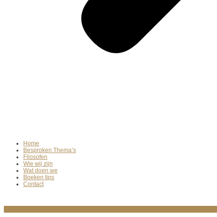
Home
Besproken Thema’s
Filosofen
Wie wij zijn
Wat doen we
Boeken tips
Contact