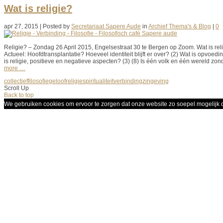
Wat is religie?
apr 27, 2015 | Posted by
Secretariaat Sapere Aude
in
Archief Thema's & Blog
|
0
Religie? – Zondag 26 April 2015, Engelsestraat 30 te Bergen op Zoom. Wat is 
Actueel: Hoofdtransplantatie? Hoeveel identiteit blijft er over? (2) Wat is opvoed
is religie, positieve en negatieve aspecten? (3) (8) Is één volk en één wereld 
more …
collectief
filosofie
geloof
religie
spiritualiteit
verbinding
zingeving
Scroll Up
Back to top
We gebruiken cookies om ervoor te zorgen dat onze website zo soepel mogelijk dr