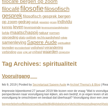
filocafe bergen op zoom
filosofie
filocafé
filosofisch
gesprek
filosofisch gesprek bergen
individu
op zoom
gedrag
geluk
geweten
groep
leven
kennis
levenseinde
levensomstandigheden
maatschappij
natuur
liefde
normen
opvoeding
plato
politiek
rechtvaardigheid
religie
Sapere Aude
samenleving
spiritualiteit
verandering
tevreden
veiligheid
tevredenheid
waarden
verbinding
vrijheid
visie
vrije wil
zingeving
Tag Archives:
spiritualiteit
Vooruitgang
feb 9, 2019 | Posted by
Secretariaat Sapere Aude
in
Archief Thema's & Blog
|
Rea
Impressie bijeenkomst 27 januari 2019 We kozen voor de vraag “Wat is vooruitga
perspectieven naar vooruitgang kan kijken, als een bedrijf, in je eigen leven of 
vooruitgang te omschrijven en bestaat dat überhaupt? Vooruitgang door een zeer
begeerte
behoefte
kiezen
spiritualiteit
tijd
tijdsbeleving
Verlichting
vooruitgang
vrijhei