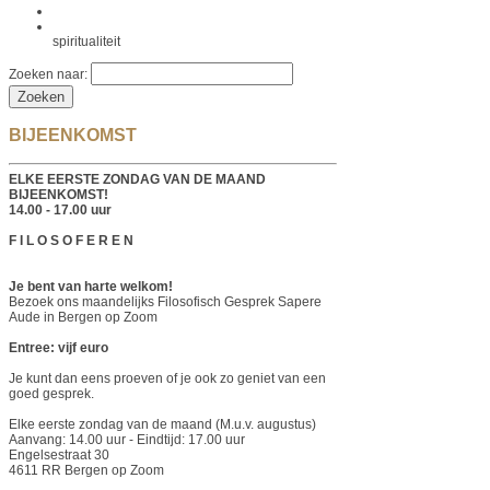
spiritualiteit
Zoeken naar:
BIJEENKOMST
ELKE EERSTE ZONDAG VAN DE MAAND
BIJEENKOMST!
14.00 - 17.00 uur
F I L O S O F E R E N
Je bent van harte welkom!
Bezoek ons maandelijks Filosofisch Gesprek Sapere
Aude in Bergen op Zoom
Entree: vijf euro
Je kunt dan eens proeven of je ook zo geniet van een
goed gesprek.
Elke eerste zondag van de maand (M.u.v. augustus)
Aanvang: 14.00 uur - Eindtijd: 17.00 uur
Engelsestraat 30
4611 RR Bergen op Zoom