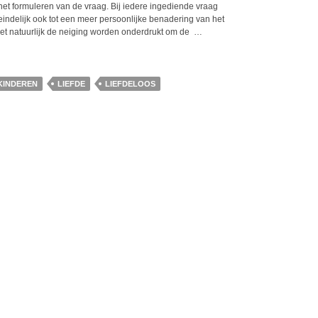
 het formuleren van de vraag. Bij iedere ingediende vraag
eindelijk ook tot een meer persoonlijke benadering van het
oet natuurlijk de neiging worden onderdrukt om de
…
KINDEREN
LIEFDE
LIEFDELOOS