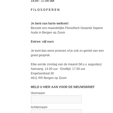
14.00 - 17.00 uur
F I L O S O F E R E N
Je bent van harte welkom!
Bezoek ons maandelijks Filosofisch Gesprek Sapere
Aude in Bergen op Zoom
Entree: vijf euro
Je kunt dan eens proeven of je ook zo geniet van een
goed gesprek.
Elke eerste zondag van de maand (M.u.v. augustus)
Aanvang: 14.00 uur - Eindtijd: 17.00 uur
Engelsestraat 30
4611 RR Bergen op Zoom
MELD U HIER AAN VOOR DE NIEUWSBRIEF
Voornaam
Achternaam