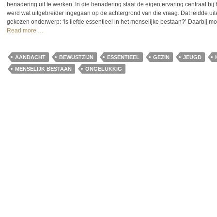
benadering uit te werken. In die benadering staat de eigen ervaring centraal bij
werd wat uitgebreider ingegaan op de achtergrond van die vraag. Dat leidde uit
gekozen onderwerp: ‘Is liefde essentieel in het menselijke bestaan?’ Daarbij m
Read more …
AANDACHT
BEWUSTZIJN
ESSENTIEEL
GEZIN
JEUGD
MENSELIJK BESTAAN
ONGELUKKIG