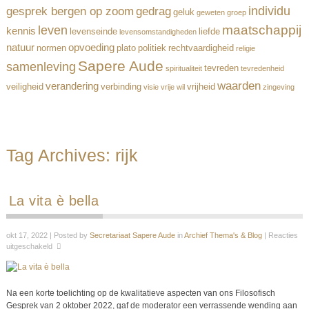
individu
gesprek bergen op zoom
gedrag
geluk
geweten
groep
maatschappij
leven
kennis
levenseinde
liefde
levensomstandigheden
natuur
opvoeding
normen
plato
politiek
rechtvaardigheid
religie
Sapere Aude
samenleving
tevreden
spiritualiteit
tevredenheid
waarden
verandering
veiligheid
verbinding
vrijheid
visie
vrije wil
zingeving
Tag Archives:
rijk
La vita è bella
okt 17, 2022 | Posted by
Secretariaat Sapere Aude
in
Archief Thema's & Blog
|
Reacties
uitgeschakeld
Na een korte toelichting op de kwalitatieve aspecten van ons Filosofisch
Gesprek van 2 oktober 2022, gaf de moderator een verrassende wending aan