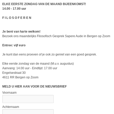
ELKE EERSTE ZONDAG VAN DE MAAND BIJEENKOMST!
14.00 - 17.00 uur
F I L O S O F E R E N
Je bent van harte welkom!
Bezoek ons maandelijks Filosofisch Gesprek Sapere Aude in Bergen op Zoom
Entree: vijf euro
Je kunt dan eens proeven of je ook zo geniet van een goed gesprek.
Elke eerste zondag van de maand (M.u.v. augustus)
Aanvang: 14.00 uur - Eindtijd: 17.00 uur
Engelsestraat 30
4611 RR Bergen op Zoom
MELD U HIER AAN VOOR DE NIEUWSBRIEF
Voornaam
Achternaam