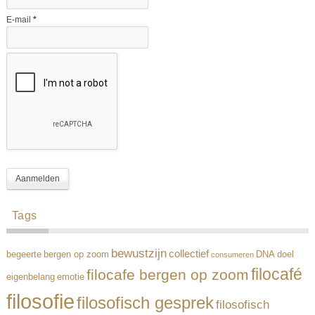
E-mail
*
Tags
bewustzijn
collectief
begeerte
bergen op zoom
DNA
doel
consumeren
filocafé
filocafe bergen op zoom
eigenbelang
emotie
filosofie
filosofisch gesprek
filosofisch