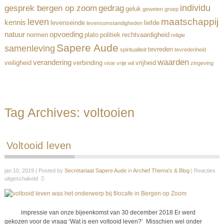
individu
gesprek bergen op zoom
gedrag
geluk
geweten
groep
maatschappij
leven
kennis
levenseinde
liefde
levensomstandigheden
natuur
opvoeding
normen
plato
politiek
rechtvaardigheid
religie
Sapere Aude
samenleving
tevreden
spiritualiteit
tevredenheid
waarden
verandering
veiligheid
verbinding
vrijheid
visie
vrije wil
zingeving
Tag Archives:
voltooien
Voltooid leven
jan 10, 2019 | Posted by
Secretariaat Sapere Aude
in
Archief Thema's & Blog
|
Reacties
uitgeschakeld
impressie van onze bijeenkomst van 30 december 2018 Er werd
gekozen voor de vraag ‘Wat is een voltooid leven?’ Misschien wel onder