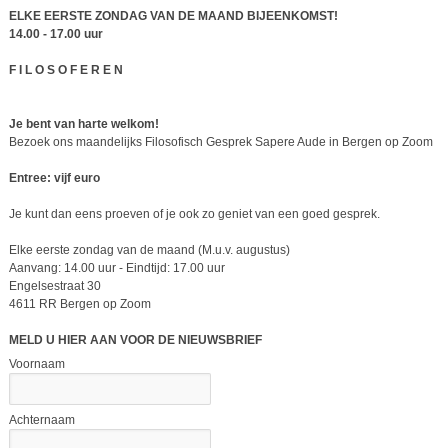
ELKE EERSTE ZONDAG VAN DE MAAND BIJEENKOMST!
14.00 - 17.00 uur
F I L O S O F E R E N
Je bent van harte welkom!
Bezoek ons maandelijks Filosofisch Gesprek Sapere Aude in Bergen op Zoom
Entree: vijf euro
Je kunt dan eens proeven of je ook zo geniet van een goed gesprek.
Elke eerste zondag van de maand (M.u.v. augustus)
Aanvang: 14.00 uur - Eindtijd: 17.00 uur
Engelsestraat 30
4611 RR Bergen op Zoom
MELD U HIER AAN VOOR DE NIEUWSBRIEF
Voornaam
Achternaam