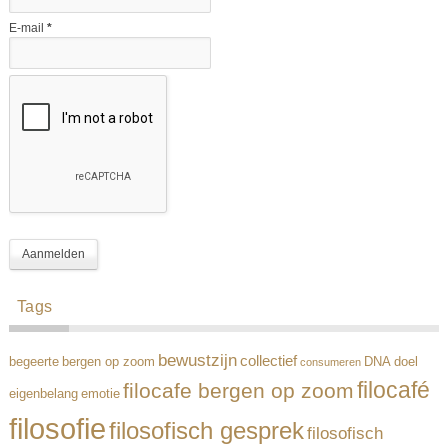
E-mail
*
Tags
bewustzijn
collectief
begeerte
bergen op zoom
DNA
doel
consumeren
filocafé
filocafe bergen op zoom
eigenbelang
emotie
filosofie
filosofisch gesprek
filosofisch