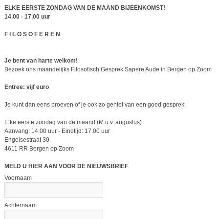
ELKE EERSTE ZONDAG VAN DE MAAND BIJEENKOMST!
14.00 - 17.00 uur
F I L O S O F E R E N
Je bent van harte welkom!
Bezoek ons maandelijks Filosofisch Gesprek Sapere Aude in Bergen op Zoom
Entree: vijf euro
Je kunt dan eens proeven of je ook zo geniet van een goed gesprek.
Elke eerste zondag van de maand (M.u.v. augustus)
Aanvang: 14.00 uur - Eindtijd: 17.00 uur
Engelsestraat 30
4611 RR Bergen op Zoom
MELD U HIER AAN VOOR DE NIEUWSBRIEF
Voornaam
Achternaam