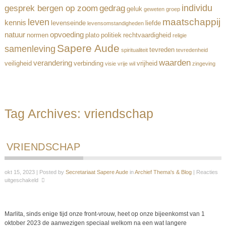
individu
gesprek bergen op zoom
gedrag
geluk
geweten
groep
maatschappij
leven
kennis
levenseinde
liefde
levensomstandigheden
natuur
opvoeding
normen
plato
politiek
rechtvaardigheid
religie
Sapere Aude
samenleving
tevreden
spiritualiteit
tevredenheid
waarden
verandering
veiligheid
verbinding
vrijheid
visie
vrije wil
zingeving
Tag Archives:
vriendschap
VRIENDSCHAP
okt 15, 2023 | Posted by
Secretariaat Sapere Aude
in
Archief Thema's & Blog
|
Reacties
uitgeschakeld
Marlita, sinds enige tijd onze front-vrouw, heet op onze bijeenkomst van 1
oktober 2023 de aanwezigen speciaal welkom na een wat langere