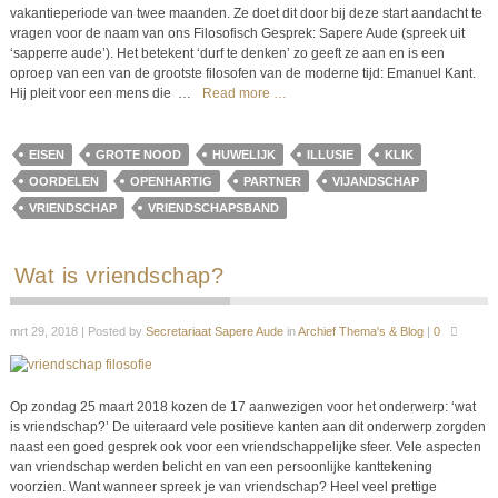
vakantieperiode van twee maanden. Ze doet dit door bij deze start aandacht te
vragen voor de naam van ons Filosofisch Gesprek: Sapere Aude (spreek uit
‘sapperre aude’). Het betekent ‘durf te denken’ zo geeft ze aan en is een
oproep van een van de grootste filosofen van de moderne tijd: Emanuel Kant.
Hij pleit voor een mens die
…
Read more …
EISEN
GROTE NOOD
HUWELIJK
ILLUSIE
KLIK
OORDELEN
OPENHARTIG
PARTNER
VIJANDSCHAP
VRIENDSCHAP
VRIENDSCHAPSBAND
Wat is vriendschap?
mrt 29, 2018 | Posted by
Secretariaat Sapere Aude
in
Archief Thema's & Blog
|
0
Op zondag 25 maart 2018 kozen de 17 aanwezigen voor het onderwerp: ‘wat
is vriendschap?’ De uiteraard vele positieve kanten aan dit onderwerp zorgden
naast een goed gesprek ook voor een vriendschappelijke sfeer. Vele aspecten
van vriendschap werden belicht en van een persoonlijke kanttekening
voorzien. Want wanneer spreek je van vriendschap? Heel veel prettige