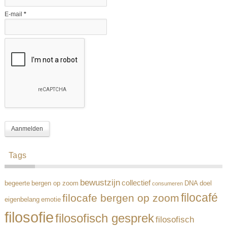
E-mail
*
Tags
bewustzijn
collectief
begeerte
bergen op zoom
DNA
doel
consumeren
filocafé
filocafe bergen op zoom
eigenbelang
emotie
filosofie
filosofisch gesprek
filosofisch